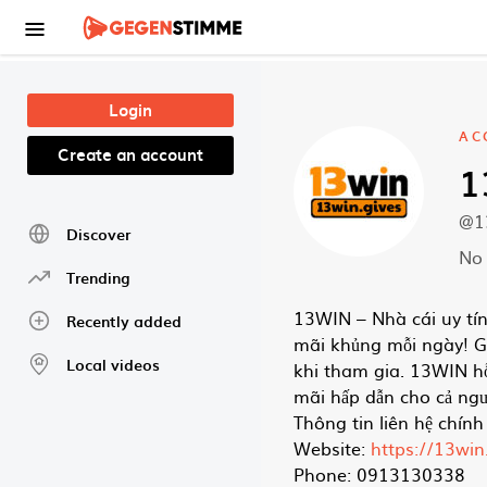
Skip to main content
Login
AC
Create an account
1
@1
Discover
No 
Trending
13WIN – Nhà cái uy tín
Recently added
mãi khủng mỗi ngày! Gia
Local videos
khi tham gia. 13WIN hỗ 
mãi hấp dẫn cho cả ngư
Thông tin liên hệ chính
Website:
https://13win
Phone: 0913130338