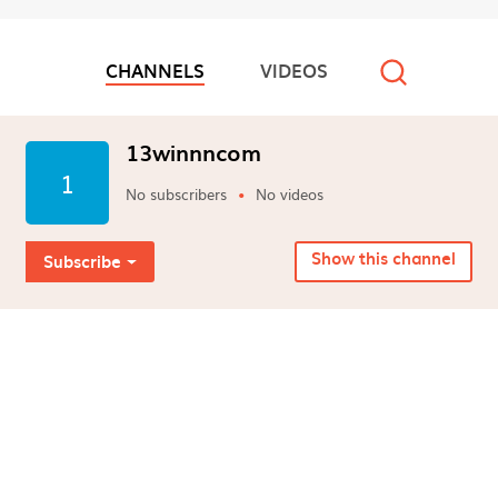
Social:
https://x.com/13winnncom
CHANNELS
VIDEOS
https://www.youtube.com/@13winnncom
Video channels
https://www.pinterest.com/13winnncom/
https://www.twitch.tv/13winnncom
13winnncom
https://gravatar.com/13winnncom
1
https://bit.ly/m/13winnncom
No subscribers
No videos
https://www.tumblr.com/13winnncom
https://www.behance.net/13winnncom
Show this channel
Subscribe
https://linktr.ee/13winnncom
https://heylink.me/13winnncom/
https://linksta.cc/@13winnncom
https://igli.me/13winnncom
https://cointr.ee/13winnncom
https://www.geogebra.org/u/13winnncom
https://www.qrcodechimp.com/page/13winnncom