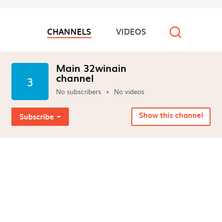
Số Điện Thoại: 0914227651
Email:
32winain@gmail.com
CHANNELS
VIDEOS
#32win #nhacai32win #linkvao32win #32winain
Video channels
https://twitter.com/32winain
https://www.youtube.com/@32winain
Main 32winain
https://www.pinterest.com/32winain/
channel
3
https://500px.com/p/32winain
No subscribers
No videos
https://gravatar.com/32winain
https://www.tumblr.com/32winain
Show this channel
Subscribe
https://www.twitch.tv/32winain/about