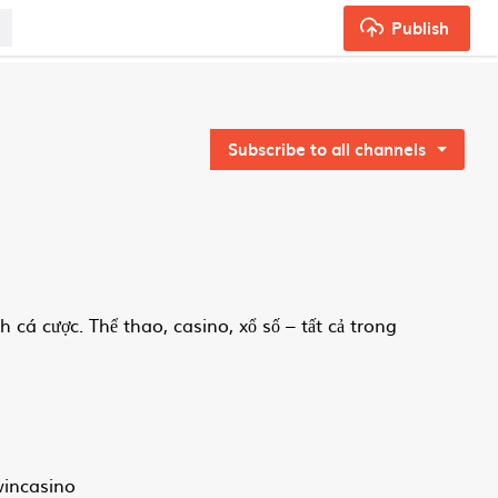
Publish
Subscribe to all channels
 cá cược. Thể thao, casino, xổ số – tất cả trong
incasino