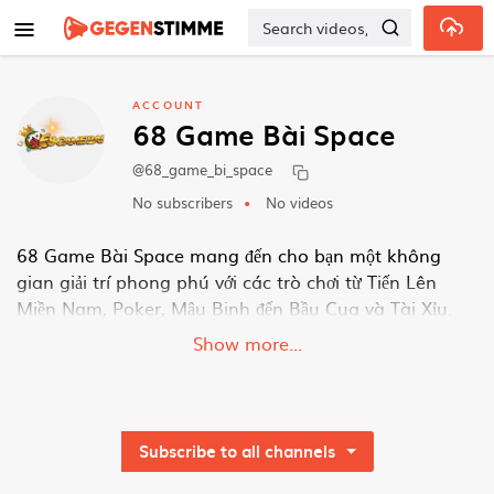
Skip to main content
ACCOUNT
68 Game Bài Space
@68_game_bi_space
No subscribers
No videos
68 Game Bài Space mang đến cho bạn một không
gian giải trí phong phú với các trò chơi từ Tiến Lên
Miền Nam, Poker, Mậu Binh đến Bầu Cua và Tài Xỉu.
Hệ thống bảo mật an toàn và đổi thưởng nhanh chóng
Show more...
giúp bạn yên tâm trải nghiệm.
Website:
https://68gamebai.space
Địa chỉ: 75 Đ. Dương Quảng Hàm, Phường 5, Gò Vấp,
Hồ Chí Minh, Việt Nam
Subscribe to all channels
Phone: 0986321475
Gmail:
68gamebaispace@gmail.com