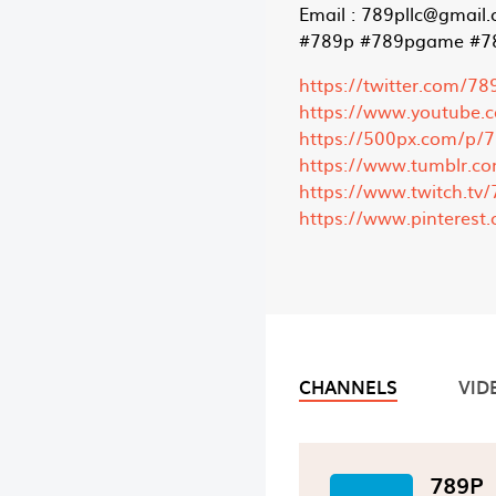
Email :
789pllc@gmail
#789p #789pgame #7
https://twitter.com/789
https://www.youtube.
https://500px.com/p/7
https://www.tumblr.co
https://www.twitch.tv/
https://www.pinterest
CHANNELS
VID
Video chan
789P