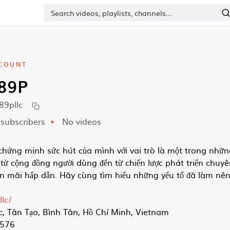
COUNT
89P
89pllc
subscribers
No videos
ng minh sức hút của mình với vai trò là một trong những nề
 từ cộng đồng người dùng đến từ chiến lược phát triển ch
ến mãi hấp dẫn. Hãy cùng tìm hiểu những yếu tố đã làm nên
llc/
ợc, Tân Tạo, Bình Tân, Hồ Chí Minh, Vietnam
9576