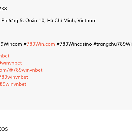
238
, Phường 9, Quận 10, Hồ Chí Minh, Vietnam
89Wincom #
789Win.com
#789Wincasino #trangchu789Wi
nbet
9winvnbet
.com/@789winvnbet
/789winvnbet
789winvnbet
EOS