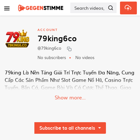
Skip to main content
ACCOUNT
79king6co
@79king6co
No subscribers
No videos
79king Là Nền Tảng Giải Trí Trực Tuyến Đa Năng, Cung
Cấp Các Sản Phẩm Như Slot Game Nổ Hũ, Casino Trực
Tuyến, Bắn Cá, Game Bài Và Cá Cược Thể Thao. Giao
Diện Hiện Đại, Tương Thích Mượt Mà Trên Máy Tính Và
Show more...
Điện Thoại, Giúp Người Chơi Dễ Dàng Truy Cập Và
Thao Tác. Hệ Thống Nạp – Rút Tự Động Qua Ngân
Hàng Và Ví Điện Tử Đảm Bảo Giao Dịch Nhanh, An
Toàn Và Minh Bạch. 79king Thường Xuyên Triển Khai
Subscribe to all channels
Các Chương Trình Khuyến Mãi Hấp Dẫn Như Thưởng
Đăng Ký, Hoàn Trả Tuần Và Quà Tặng Giá Trị Cho