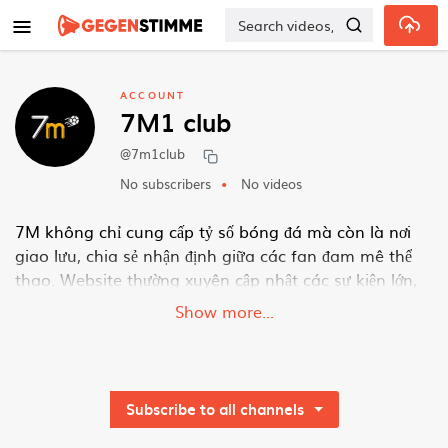
Skip to main content
ACCOUNT
7M1 club
@7m1club
No subscribers
No videos
7M không chỉ cung cấp tỷ số bóng đá mà còn là nơi
giao lưu, chia sẻ nhận định giữa các fan đam mê thể
thao. Website thường xuyên cập nhật các sự kiện lớn,
bình luận trận đấu, tạo kết nối vững chắc trong cộng
Show more...
đồng bóng đá Việt Nam.
Thông tin liên hệ:
Thương hiệu: 7M
Subscribe to all channels
Website:
https://7m1.club/
Email:
support@7m1.club