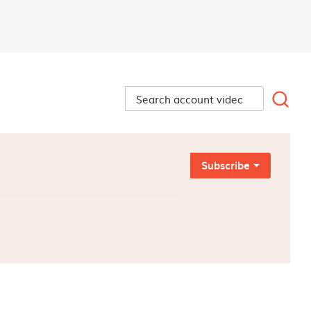
Subscribe