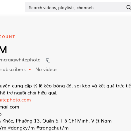
COUNT
M
mcraigwhitephoto
subscribers
No videos
uyên cung cấp tỷ lệ kèo bóng đá, soi kèo và kết quả trực tiế
ỗ trợ người chơi hiệu quả.
hitephoto.com
mail.com
5
n Khỏe, Phường 13, Quận 5, Hồ Chí Minh, Việt Nam
#7m #dangky7m #trangchut7m