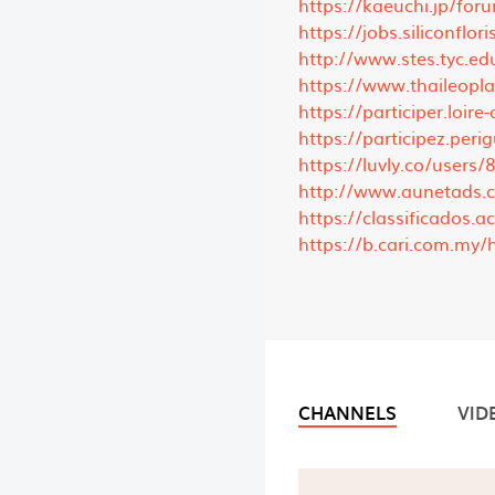
https://kaeuchi.jp/for
https://jobs.siliconfl
http://www.stes.tyc.e
https://www.thaileopl
https://participer.loire
https://participez.peri
https://luvly.co/users/
http://www.aunetads.
https://classificad
https://b.cari.com.m
CHANNELS
VID
Video chan