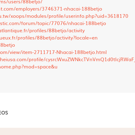
ums/users/88betjo/
orist.com/employers/3746371-nhacai-188betjo
du.tw/xoops/modules/profile/userinfo.php?uid=3618170
astic.com/forum/topic/77076/nhacai-188betjo
-atlantique.fr/profiles/88betjo/activity
gueux.fr/profiles/88betjo/activity?locale=en
88betjo
com/view/item-2711717-Nhacai-188betjo.html
os.acheiusa.com/profile/cysrcWxuZWNkcTVnVmQ1d0tIcjR
y/home.php?mod=space&u
EOS
nels