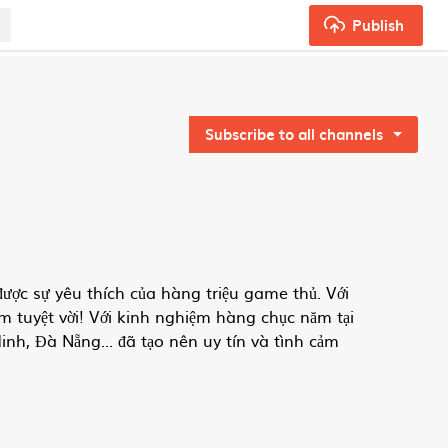
Publish
Subscribe to all channels
được sự yêu thích của hàng triệu game thủ. Với
ệm tuyệt vời! Với kinh nghiệm hàng chục năm tại
inh, Đà Nẵng... đã tạo nên uy tín và tình cảm