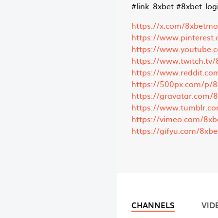
#link_8xbet #8xbet_lo
https://x.com/8xbetm
https://www.pinteres
https://www.youtube
https://www.twitch.tv
https://www.reddit.c
https://500px.com/p/
https://gravatar.com/
https://www.tumblr.c
https://vimeo.com/8x
https://gifyu.com/8xb
CHANNELS
VID