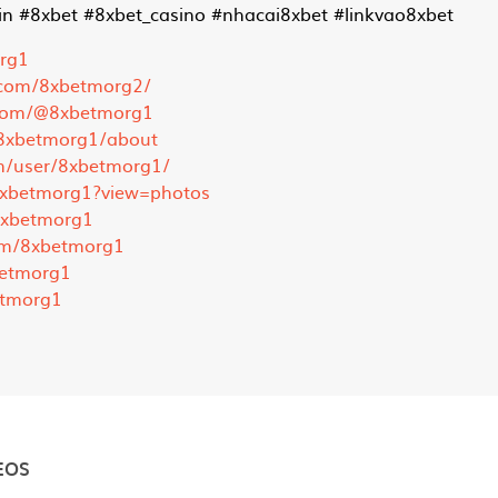
gin #8xbet #8xbet_casino #nhacai8xbet #linkvao8xbet
org1
t.com/8xbetmorg2/
.com/@8xbetmorg1
/8xbetmorg1/about
om/user/8xbetmorg1/
8xbetmorg1?view=photos
8xbetmorg1
om/8xbetmorg1
betmorg1
etmorg1
EOS