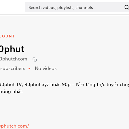
COUNT
0phut
0phutchcom
subscribers
No videos
90phut TV, 90phut xyz hoặc 90p – Nền tảng trực tuyến chuy
hóng nhất.
90phutch.com/