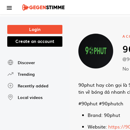
Skip to main content
Login
AC
Create an account
9
@9
Discover
No 
Trending
90phut hay còn gọi là 
Recently added
tin về bóng đá nhanh c
Local videos
#90phut #90phutch
Brand: 90phut
Website:
https://