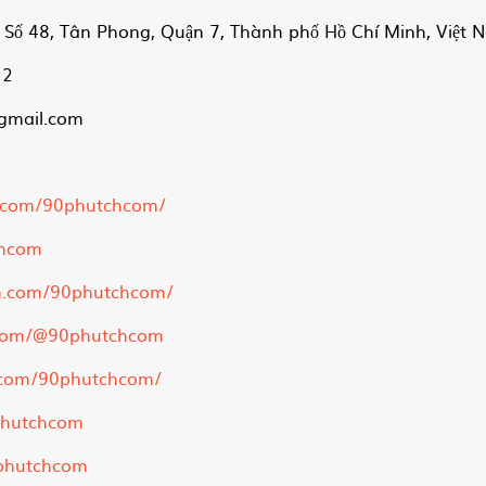
. Số 48, Tân Phong, Quận 7, Thành phố Hồ Chí Minh, Việt 
12
gmail.com
k.com/90phutchcom/
chcom
m.com/90phutchcom/
.com/@90phutchcom
t.com/90phutchcom/
phutchcom
0phutchcom