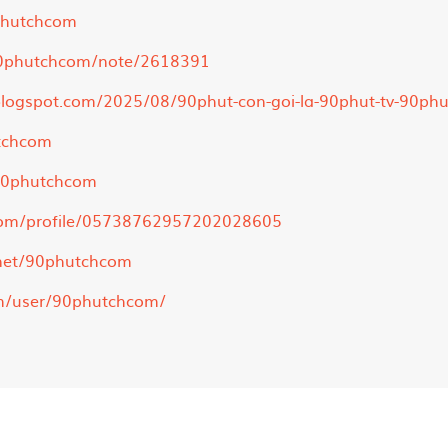
phutchcom
90phutchcom/note/2618391
logspot.com/2025/08/90phut-con-goi-la-90phut-tv-90phut
utchcom
/90phutchcom
com/profile/05738762957202028605
net/90phutchcom
om/user/90phutchcom/