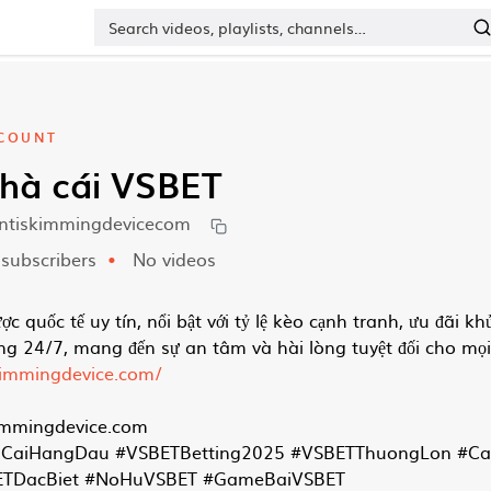
COUNT
hà cái VSBET
ntiskimmingdevicecom
subscribers
No videos
c quốc tế uy tín, nổi bật với tỷ lệ kèo cạnh tranh, ưu đãi 
g 24/7, mang đến sự an tâm và hài lòng tuyệt đối cho mọi 
kimmingdevice.com/
immingdevice.com
aCaiHangDau #VSBETBetting2025 #VSBETThuongLon #Ca
ETDacBiet #NoHuVSBET #GameBaiVSBET