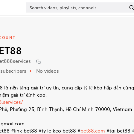
COUNT
ET88
t888services
subscribers
No videos
88 là nền tảng giải trí uy tín, cung cấp tỷ lệ kèo hấp dẫn cù
iệm giải trí đỉnh cao.
8.services/
 Phủ, Phường 25, Bình Thạnh, Hồ Chí Minh 70000, Vietnam
@gmail.com
t88 #link-bet88 #ty-le-keo-bet88 #
bet88.com
#tai-bet88 