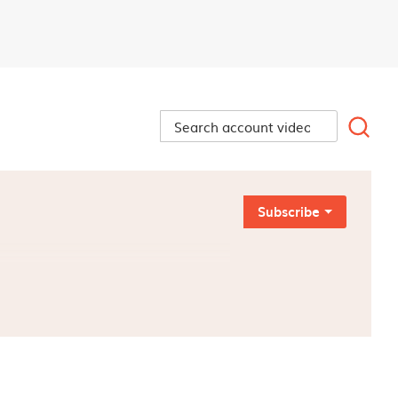
Subscribe