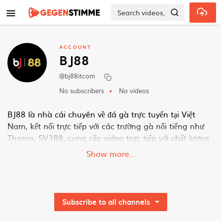
Skip to main content
ACCOUNT
BJ88
@bj88itcom
No subscribers
No videos
BJ88 là nhà cái chuyên về đá gà trực tuyến tại Việt
Nam, kết nối trực tiếp với các trường gà nổi tiếng như
Thomo, SV388, cung cấp video trực tiếp với chất lượng
HD, không độ trễ. Người chơi có thể cược đá gà cựa sắt,
Show more...
đá gà nòi với bảng kèo đa dạng, tỷ lệ ăn cao. BJ88 cam
kết bảo mật thông tin, hỗ trợ nạp rút 24/7 và thường
xuyên tung ra khuyến mãi hấp dẫn cho người chơi mới
lẫn thành viên lâu năm.
Subscribe to all channels
Thông tin liên hệ: