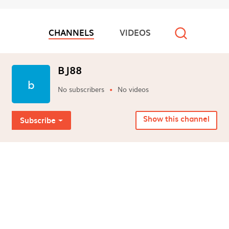
Thương hiệu: BJ88
CHANNELS
VIDEOS
Website:
https://bj88.it.com/
Video channels
Email:
hotro@bj88.it.com
BJ88
Số điện thoại: 0934 829 475
b
No subscribers
No videos
Địa chỉ: 11A/1 Cộng Hòa, Tân Thành, Tân Phú, Hồ Chí
Minh, Việt Nam
Show this channel
Subscribe
Zipcode: 700000
Hashtag:
#BJ88 #bj88itcom #dagatructuyen #dagathomo
#dagasv388 #nhacaidaga #bj88dagatructuyen
#linkvaoBJ88 #bj88vn #bj88uytin #bj88thethao
https://www.mixcloud.com/bj88itcom/