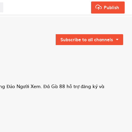
Publish
Subscribe to all channels
g Đảo Người Xem. Đá Gà 88 hỗ trợ đăng ký và