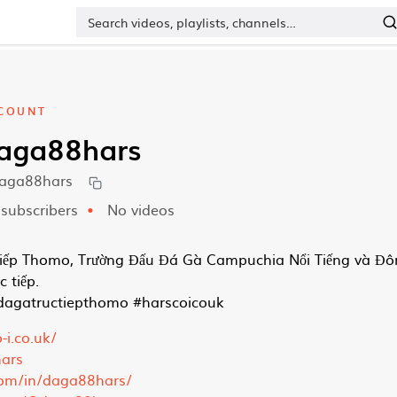
COUNT
aga88hars
aga88hars
subscribers
No videos
iếp Thomo, Trường Đấu Đá Gà Campuchia Nổi Tiếng và Đôn
 tiếp.
dagatructiepthomo #harscoicouk
-i.co.uk/
hars
com/in/daga88hars/