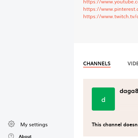
https://www.youtube
https://www.pinteres
https://www.twitch.tv
CHANNELS
VID
Video chan
daga8
d
My settings
This channel doesn
About