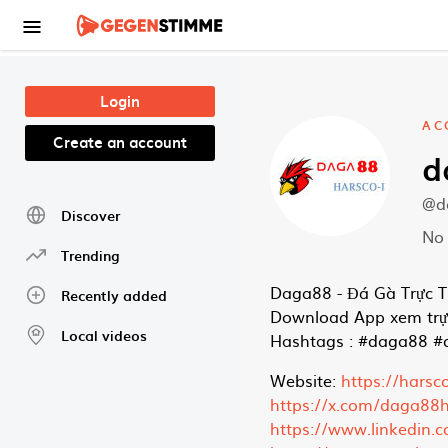
Skip to main content
Login
AC
Create an account
d
@d
Discover
No 
Trending
Daga88 - Đá Gà Trực T
Recently added
Download App xem trực
Local videos
Hashtags : #daga88 #
Website:
https://harsco
https://x.com/daga88
https://www.linkedin.