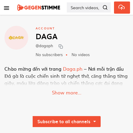
Skip to main content
ACCOUNT
DAGA
@dagaph
No subscribers
No videos
Chào mừng đến với trang
Daga.ph
– Nơi mỗi trận đấu
Đá gà là cuộc chiến sinh tử nghẹt thở, căng thẳng từng
giây, máu lửa dâng trào và chiến thắng cực đại đang
chờ bạn. Hãy lao vào sân đấu, tận hưởng cảm giác
Show more...
bùng nổ và giành phần thưởng hấp dẫn, giá trị nhất!
Thông tin liên hệ:
Brand: DAGA
Địa chỉ: 8 Đ. Tứ Hiệp, Tứ Hiệp, Thanh Trì, Hà Nội
Subscribe to all channels
11588, Vietnam
Phone: 0818313645