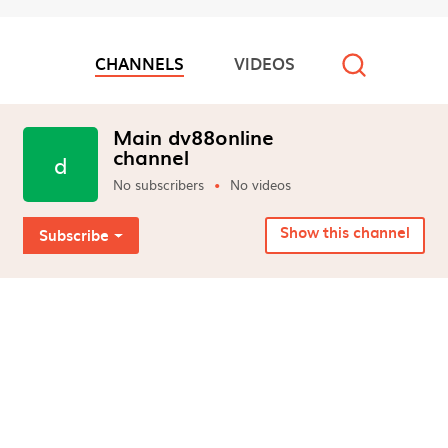
Địa chỉ: Số 77, Đường Phan Văn Trị, P.5, Q. Gò Vấp,
Thành Phố Hồ Chí Minh, Việt Nam
CHANNELS
VIDEOS
Zipcode: 700000
Video channels
Phone: 0389 156 247
Main dv88online
channel
Website:
https://dv88.online/
d
No subscribers
No videos
Email:
nhacaidv88website@gmail.com
Show this channel
Subscribe
#dv88 #nhacaidv88 #linkvaodv88 #dv88online
https://www.youtube.com/@dv88online
https://x.com/dv88online
https://www.tumblr.com/dv88online
https://gravatar.com/dv88online
https://500px.com/p/dv88online?view=photos