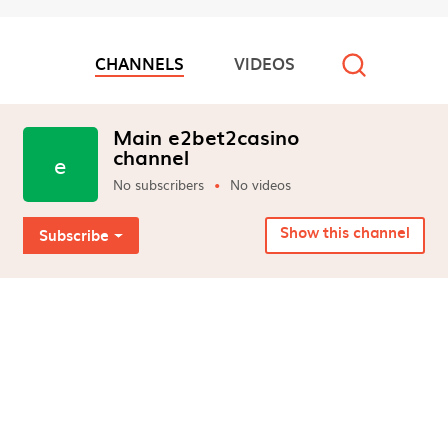
#e2bet #nhacaie2bet #trangchue2bet #linkvaoe2bet
https://twitter.com/e2bet2casino
CHANNELS
VIDEOS
https://www.youtube.com/@e2bet2casino
Video channels
https://www.pinterest.com/e2bet2casino/
https://500px.com/p/e2bet2casino
Main e2bet2casino
https://gravatar.com/e2bet2casino
channel
e
https://www.tumblr.com/e2bet2casino
No subscribers
No videos
https://www.twitch.tv/e2bet2casino
Show this channel
Subscribe