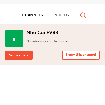
☎️ Hotline: 088 888 088
📍 Địa chỉ: Số 88, Nguyễn Du, Bến Nghé, Quận 1,
CHANNELS
VIDEOS
TP.HCM
Video channels
🔑 Hashtag: #EV88 #ev88casino #linkEV88
Nhà Cái EV88
e
No subscribers
No videos
Show this channel
Subscribe