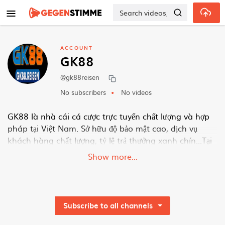
Skip to main content
ACCOUNT
GK88
@gk88reisen
No subscribers
No videos
GK88 là nhà cái cá cược trực tuyến chất lượng và hợp
pháp tại Việt Nam. Sở hữu độ bảo mật cao, dịch vụ
khách hàng chất lượng, tỷ lệ trả thưởng xanh chín...Tại
đây, thành viên có thể tham gia hàng ngàn sản phẩm
Show more...
cá cược đình đám như Nổ hũ, Bắn cá, Baccarat, Tài xỉu,
cá độ Thể thao...
Thương hiệu: GK88
Subscribe to all channels
Website:
https://gk88.reisen/