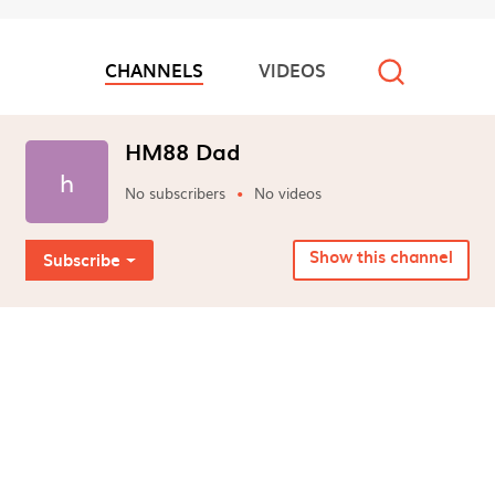
Email :
hm88dad@gmail.com
Website :
https://hm88.dad/
CHANNELS
VIDEOS
Hashtags : #HM88 #HM88DAD #NHACAIHM88
Video channels
#HM88ONLINE #HM88CHINHTHUC #HM88UYTIN
HM88 Dad
h
No subscribers
No videos
Show this channel
Subscribe