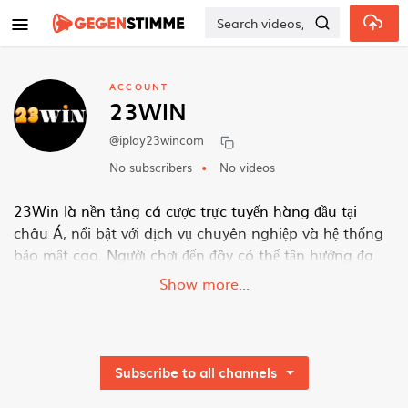
Skip to main content
ACCOUNT
23WIN
@iplay23wincom
No subscribers
No videos
23Win là nền tảng cá cược trực tuyến hàng đầu tại
châu Á, nổi bật với dịch vụ chuyên nghiệp và hệ thống
bảo mật cao. Người chơi đến đây có thể tận hưởng đa
dạng sản phẩm như Casino Live, cá cược thể thao, Bắn
Show more...
cá và Slot game. Chúng tôi luôn luôn cam kết đem
đến trải nghiệm công bằng và an toàn tuyệt đối. Truy
cập ngay tại :
Website:
https://iplay23win.com/
Subscribe to all channels
Địa Chỉ: 606 H2 P. Tân Mai, Tổ 33, Hoàng Mai, Hà
Nội, Vietnam