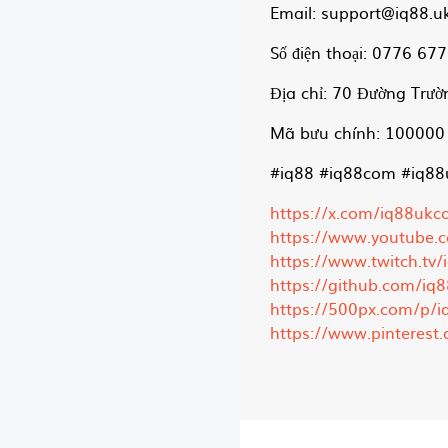
Email:
support@iq88.u
Số điện thoại: 0776 67
Địa chỉ: 70 Đường Trư
Mã bưu chính: 100000
#iq88 #iq88com #iq88u
https://x.com/iq88uk
https://www.youtube
https://www.twitch.tv
https://github.com/i
https://500px.com/p/
https://www.pinteres