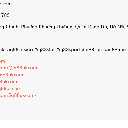
k.com
7 789
ờng Chinh, Phường Khương Thượng, Quận Đống Đa, Hà Nội,
k #iq88casino #iq88slot #iq88sport #iq88club #iq88hom
com
.com/@iq88ukcom
/iq88ukcom
q88ukcom
iq88ukcom
t.com/iq88ukcom/