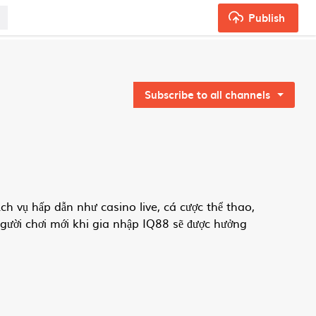
Publish
Subscribe to all channels
ịch vụ hấp dẫn như casino live, cá cược thể thao,
người chơi mới khi gia nhập IQ88 sẽ được hưởng