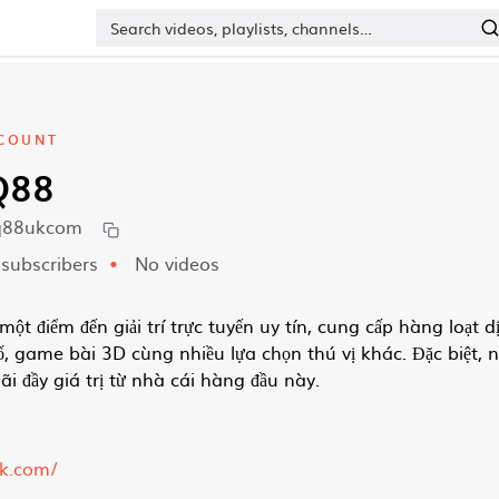
COUNT
Q88
q88ukcom
subscribers
No videos
một điểm đến giải trí trực tuyến uy tín, cung cấp hàng loạt d
ố, game bài 3D cùng nhiều lựa chọn thú vị khác. Đặc biệt, 
i đầy giá trị từ nhà cái hàng đầu này.
uk.com/