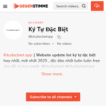
Skip to main content
ACCOUNT
Ký Tự Đặc Biệt
@kitudacbietapp
No subscribers
No videos
Kitudacbiet.app
| Website update list ký tự đặc biệt
hay nhất, mới nhất 2025 , độc đáo nhất luôn luôn free
cho tất cả mọi người. #kitudacbiet #kitudacbietapp
Show more...
Website:
https://kitudacbiet.app/
Địa chỉ: 13 Đ. Xuân Thủy, Dịch Vọng, Cầu Giấy, Hà Nội
SĐT: 0905261304
Subscribe to all channels
Email:
admin@kitudacbiet.app