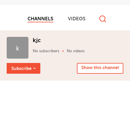
nhằm đáp ứng tối đa nhu cầu giải trí và thông tin của
cộng đồng.
CHANNELS
VIDEOS
Thông tin liên hệ:
Video channels
Brand: KJC
kjc
Website:
https://kjcm.net/
k
No subscribers
No videos
Email:
support@kjcm.net
Số điện thoại: 0912 765 432
Show this channel
Subscribe
Địa chỉ: 50 Phố Huế, Phường Phố Huế, Quận Hai Bà
Trưng, Hà Nội, Việt Nam
Mã bưu chính: 100000
Hashtags
#kjcmnet #kjc