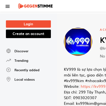
Skip to main content
Login
AC
Create an account
K
@k
Discover
No 
Trending
KV999 là sự lựa chọn lý
Recently added
mãi liên tục, giao diện
Local videos
#kv999kim #nhacaikv
Website:
https://kv999
Địa chỉ: 299 Tây Thạnh
SĐT: 0903020307
Email:
kv999kim@gmai