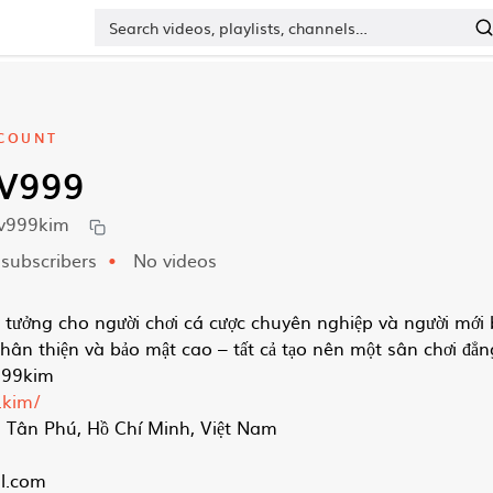
COUNT
V999
v999kim
subscribers
No videos
 tưởng cho người chơi cá cược chuyên nghiệp và người mới b
 thân thiện và bảo mật cao – tất cả tạo nên một sân chơi đ
999kim
.kim/
, Tân Phú, Hồ Chí Minh, Việt Nam
l.com