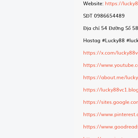
Website:
https://lucky8
SĐT 0986654489
Địa chỉ 54 Đường Số 58
Hastag #Lucky88 #luc
https://x.com/lucky88
https://www.youtube.
https://about.me/luck
https://lucky88vc1.bl
https://sites.google.c
https://www.pinterest
https://www.goodread