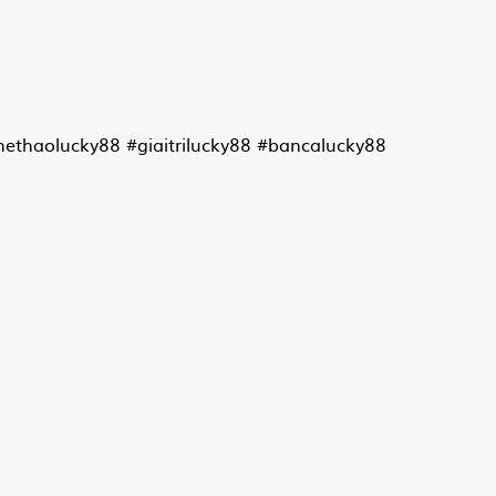
ethaolucky88 #giaitrilucky88 #bancalucky88