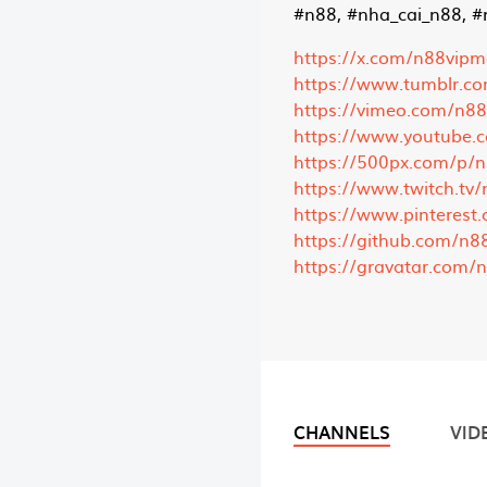
#n88, #nha_cai_n88, 
https://x.com/n88vipm
https://www.tumblr.c
https://vimeo.com/n8
https://www.youtube
https://500px.com/p/
https://www.twitch.tv
https://www.pinterest
https://github.com/n8
https://gravatar.com/
CHANNELS
VID
Video chan