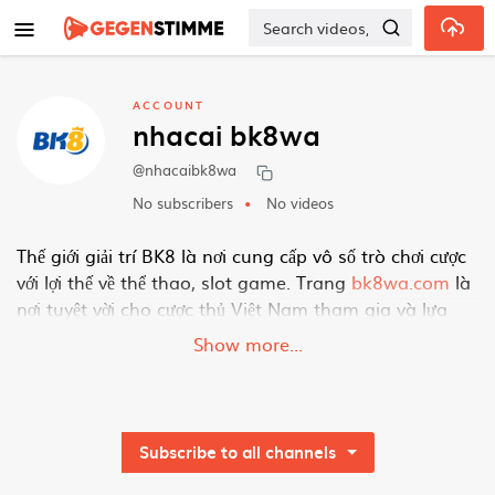
Skip to main content
ACCOUNT
nhacai bk8wa
@nhacaibk8wa
No subscribers
No videos
Thế giới giải trí BK8 là nơi cung cấp vô số trò chơi cược
với lợi thế về thể thao, slot game. Trang
bk8wa.com
là
nơi tuyệt vời cho cược thủ Việt Nam tham gia và lựa
chọn cược cùng thương hiệu BK8 Châu Á tại Việt Nam.
Show more...
#bk8 #bk8wa #nhacaibk8
Website:
https://bk8wa.com/
Phone:
Address: 18 Vành Đai Hoàng Mai, Hoàng Mai, Hà Nội,
Subscribe to all channels
Việt Nam
https://www.designspiration.com/wbeth8149/