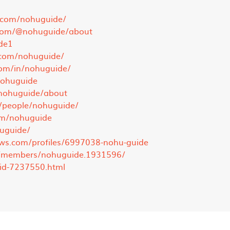
.com/nohuguide/
.com/@nohuguide/about
de1
.com/nohuguide/
com/in/nohuguide/
nohuguide
/nohuguide/about
m/people/nohuguide/
om/nohuguide
huguide/
ews.com/profiles/6997038-nohu-guide
g/members/nohuguide.1931596/
uid-7237550.html