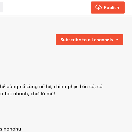
Publish
Subscribe to all channels
 thể bùng nổ cùng nổ hũ, chinh phục bắn cá, cá
ao tác nhanh, chơi là mê!
sinonohu