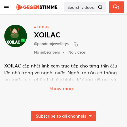
Skip to main content
ACCOUNT
XOILAC
@pandorajewellerys
No subscribers
No videos
XOILAC cập nhật link xem trực tiếp cho từng trận đấu
lớn nhỏ trong và ngoài nước. Ngoài ra còn có thông
tin trước trận, phân tích đội hình, dự đoán kết quả và
bảng xếp hạng theo từng giải giúp bạn theo dõi toàn
Show more...
diện.
Thông tin liên hệ:
Thương hiệu: XOILAC
Subscribe to all channels
Website:
https://www.pandorajewellerys.us.com/