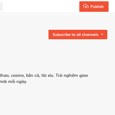
Publish
Subscribe to all channels
hao, casino, bắn cá, tài xỉu. Trải nghiệm giao
 mãi mỗi ngày.