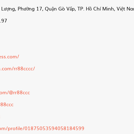
 Lượng, Phường 17, Quận Gò Vấp, TP. Hồ Chí Minh, Việt N
197
ess.com/
.com/rr88cccc/
com/@rr88ccc
r88ccc
c
com/profile/01875053594058184599