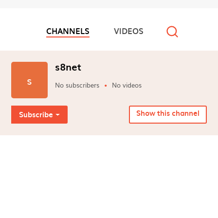
#S8, #S8_casino, #S8_game, #S8_conggame
CHANNELS
VIDEOS
Video channels
s8net
s
No subscribers
No videos
Show this channel
Subscribe