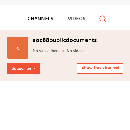
Địa chỉ: 25/7A Nguyễn An Ninh, Phường 14, Bình
Thạnh, Hồ Chí Minh, Việt Nam
CHANNELS
VIDEOS
Zipcode: 70314
Video channels
Hashtags:
#soc88 #nhacaisoc88 #publicdocumentsnet
soc88publicdocuments
#linkvaosoc88 #dangnhapsoc88 #casinosoc88
s
#thethaosoc88 #gamebaisoc88 #tructuyensoc88
No subscribers
No videos
https://x.com/publicdocumen
https://vimeo.com/soc88publicdocuments
Show this channel
Subscribe
https://www.tumblr.com/soc88publicdocuments
https://www.pinterest.com/soc88publicdocuments
https://www.youtube.com/@soc88publicdocuments
https://www.twitch.tv/soc88publicdocuments/about