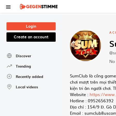
Skip to main content
Login
AC
Create an account
S
@s
Discover
No 
Trending
SumClub là cổng game đổ
Recently added
chơi mượt trên mọi thi
Local videos
kiện tri ân người chơi
Website :
https://www
Hotline : 0952656392
Địa chỉ : 154/9 Đ. Gò 
Email :
sumclub8usco