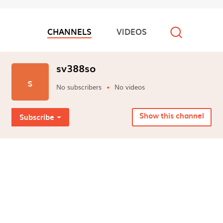
Chí Minh, Việt Nam
Hashtags: #sv388 #dagathomo
#tructiepdagatructuyen #linkvaosv388 #dagasv388
CHANNELS
VIDEOS
Video channels
sv388so
s
No subscribers
No videos
Show this channel
Subscribe