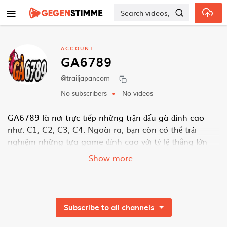
Skip to main content
ACCOUNT
GA6789
@trailjapancom
No subscribers
No videos
GA6789 là nơi trực tiếp những trận đấu gà đỉnh cao
như: C1, C2, C3, C4. Ngoài ra, bạn còn có thể trải
nghiệm những tựa game đỉnh cao với tỷ lệ thắng lớn
nữa đấy. Tham gia ngay nhé!
Show more...
Thông tin liên hệ:
Tên doanh nghiệp: GA6789
Địa chỉ: Số 98 đường Mễ Trì Thượng, Phường Mễ Trì,
Quận Nam Từ Liêm, Hà Nội
Subscribe to all channels
Số điện thoại: 0989 652 412
Email:
trail-japan.com@gmail.com