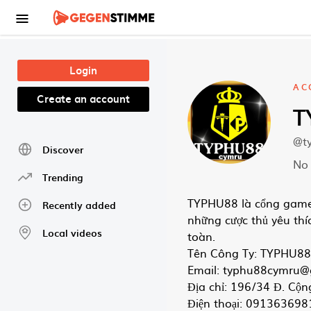
Skip to main content
Login
AC
Create an account
T
@t
Discover
No 
Trending
TYPHU88 là cổng game g
Recently added
những cược thủ yêu thích
Local videos
toàn.
Tên Công Ty: TYPHU88
Email:
typhu88cymru@
Địa chỉ: 196/34 Đ. Cộn
Điện thoại: 091363698