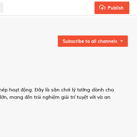
Publish
Subscribe to all channels
hép hoạt động. Đây là sân chơi lý tưởng dành cho
lớn, mang đến trải nghiệm giải trí tuyệt vời và an