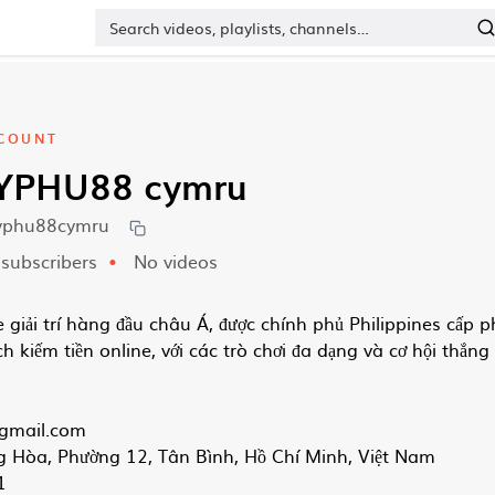
COUNT
YPHU88 cymru
yphu88cymru
subscribers
No videos
iải trí hàng đầu châu Á, được chính phủ Philippines cấp p
 kiếm tiền online, với các trò chơi đa dạng và cơ hội thắng 
gmail.com
g Hòa, Phường 12, Tân Bình, Hồ Chí Minh, Việt Nam
1