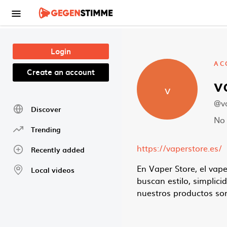
Skip to main content
Login
AC
Create an account
v
v
@v
Discover
No 
Trending
https://vaperstore.es/
Recently added
En Vaper Store, el vap
Local videos
buscan estilo, simplici
nuestros productos son