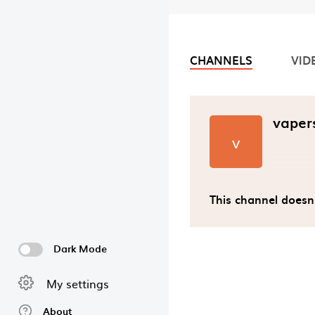
CHANNELS
VID
Video chan
vaper
v
This channel doesn
Dark Mode
My settings
About