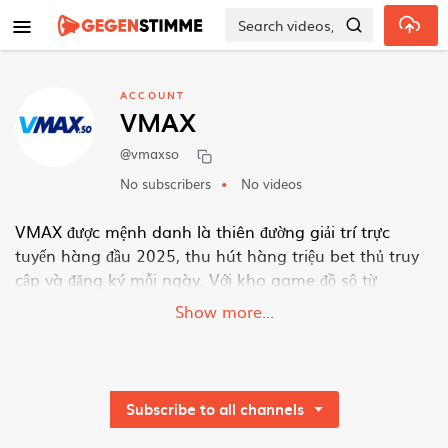
Skip to main content
ACCOUNT
VMAX
@vmaxso
No subscribers
No videos
VMAX được mệnh danh là thiên đường giải trí trực
tuyến hàng đầu 2025, thu hút hàng triệu bet thủ truy
cập và đăng ký mỗi ngày. Với kho game đồ sộ từ
casino, thể thao, lô đề, nổ hũ đến bắn cá, đảm bảo chất
Show more...
lượng và cơ chế chi trả khủng mang đến cho thành viên
cơ hội rinh tiền thưởng đã tay.
Thông tin liên hệ:
Website:
https://vmax.so/
Subscribe to all channels
Địa chỉ: 308 Đ. Nguyễn Thị Minh Khai, Tân Đông Hiệp,
Dĩ An, Bình Dương, Việt Nam