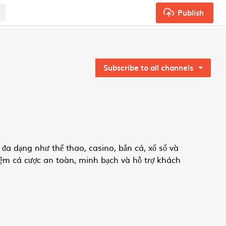
Publish
Subscribe to all channels
 đa dạng như thể thao, casino, bắn cá, xổ số và
ệm cá cược an toàn, minh bạch và hỗ trợ khách