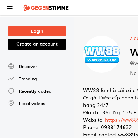
Skip to main content
Login
AC
Create an account
@w
Discover
No 
Trending
WW88 là nhà cái cá cược
Recently added
đá gà. Được cấp phép h
Local videos
hàng 24/7.
Địa chỉ: 85b Ng. 135 P
Website:
https://ww88
Phone: 0988174632
Email:
contact.ww889