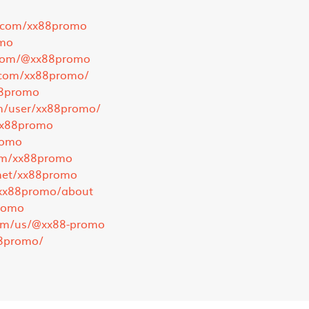
k.com/xx88promo
omo
.com/@xx88promo
t.com/xx88promo/
88promo
om/user/xx88promo/
/xx88promo
romo
om/xx88promo
net/xx88promo
/xx88promo/about
promo
com/us/@xx88-promo
88promo/