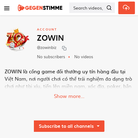
Skip to main content
ACCOUNT
ZOWIN
@zowinbiz
No subscribers
No videos
ZOWIN là cổng game đổi thưởng uy tín hàng đầu tại
Việt Nam, nơi người chơi có thể trải nghiệm đa dạng trò
chơi như tài xỉu, tiến lên miền nam, xóc đĩa, poker, bắn
cá và slot game. Giao diện website thân thiện, tốc độ
Show more...
tải nhanh và bảo mật cao giúp người chơi yên tâm đặt
cược. Hệ thống nạp/rút tiện lợi và dịch vụ CSKH 24/7
luôn đồng hành, hỗ trợ người chơi nhiệt tình.
Thông tin liên hệ:
Subscribe to all channels
Thương hiệu: ZOWIN