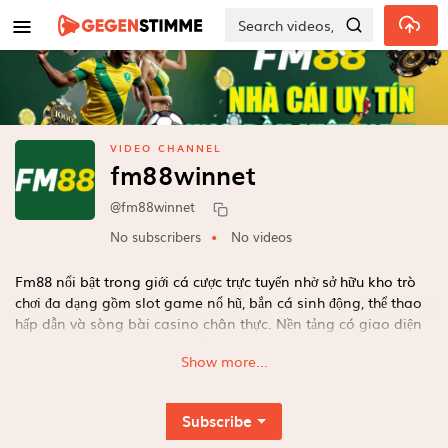
Skip to main content
VIDEO CHANNEL
fm88winnet
@fm88winnet
No subscribers
No videos
Fm88 nổi bật trong giới cá cược trực tuyến nhờ sở hữu kho trò
chơi đa dạng gồm slot game nổ hũ, bắn cá sinh động, thể thao
hấp dẫn và sòng bài casino chân thực. Nền tảng có giao diện
thân thiện, tốc độ mượt mà, hỗ trợ đa thiết bị và bảo mật tuyệt
Show more...
đối. Người chơi tại Fm88 được trải nghiệm dịch vụ nạp rút nhanh
chóng, khuyến mãi thường xuyên và đội ngũ hỗ trợ 24/7 nhiệt
tình. Đây là điểm đến lý tưởng cho những ai yêu thích giải trí kết
Subscribe
hợp cơ hội đổi thưởng mỗi ngày.