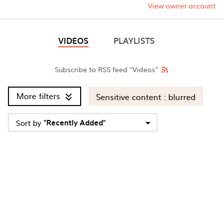
Hotline: 0968091345
View owner account
#hi88 #nhacaihi88 #trangchuhi88 #linkvaohi88 #hi88sco
https://www.youtube.com/@hi88sco
VIDEOS
PLAYLISTS
https://twitter.com/hi88sco
https://www.pinterest.com/hi88sco/
https://500px.com/p/hi88sco?view=photos
Subscribe to RSS feed "Videos"
https://gravatar.com/hi88sco
https://vi.gravatar.com/hi88sco
https://hu.gravatar.com/hi88sco
More filters
Sensitive content
: blurred
https://substance3d.adobe.com/community-
assets/profile/org.adobe.user:9FDE21AE68A6E2CA0A495EC2
Sort by
"Recently Added"
@AdobeID
https://github.com/hi88sco