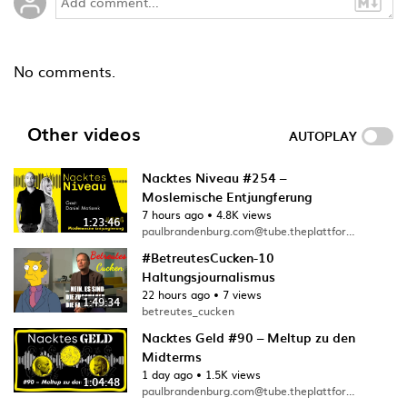
No comments.
Other videos
AUTOPLAY
Nacktes Niveau #254 –
Moslemische Entjungferung
7 hours ago
•
4.8K views
1:23:46
paulbrandenburg.com@tube.theplattform.net
#BetreutesCucken-10
Haltungsjournalismus
22 hours ago
•
7 views
1:49:34
betreutes_cucken
Nacktes Geld #90 – Meltup zu den
Midterms
1 day ago
•
1.5K views
1:04:48
paulbrandenburg.com@tube.theplattform.net