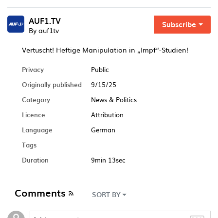
AUF1.TV
Subscribe
By auf1tv
Vertuscht! Heftige Manipulation in „Impf“-Studien!
Privacy
Public
Originally published
9/15/25
Category
News & Politics
Licence
Attribution
Language
German
Tags
Duration
9min 13sec
Comments
SORT BY