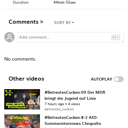
Duration
44min 55sec
Comments
SORT BY
No comments.
Other videos
AUTOPLAY
#BetreutesCucken-09 Der MDR
bringt die Jugend auf Linie
7 hours ago
•
4 views
1:50:30
betreutes_cucken
#BetreutesCucken-8-2 AfD-
Sommerinterviews Chrupalla